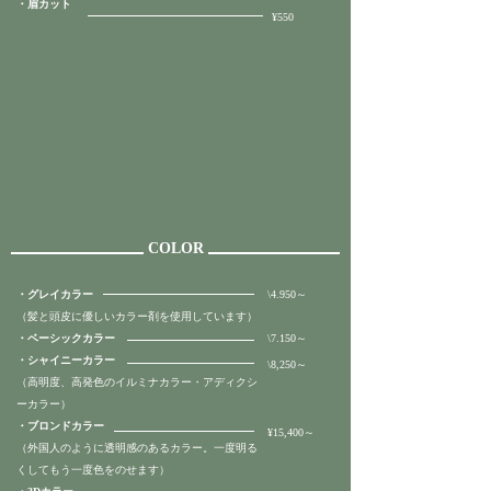
​・眉カット
¥550
COLOR
・グレイカラー
\4.950～
（髪と頭皮に優しいカラー剤を使用しています）
・ベーシックカラー
\7.150～
・シャイニーカラー
\8,250～
（高明度、高発色のイルミナカラー・アディクシ
ーカラー）
・ブロンドカラー
¥15,400～
（外国人のように透明感のあるカラー。一度明る
くしてもう一度色をのせます）