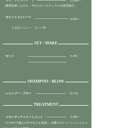
​\15,400～
（髪質改善しながら、やわらかくナチュラルな縮毛矯正）
・ポイントストレート
​\6.600
～
​
※上記メニュー カット別
SET / MAKE
・セット
​\4.400
SHAMPOO / BLOW
・シャンプー / ブロー
¥2,750
TREATMENT
\4,400～
・フローディアトリートメント
（５STEPで極上の手ざわりを実感！ 16通りのトリートメントから