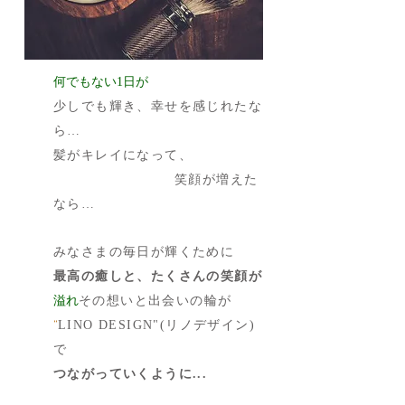
何でもない1日が
少しでも輝き、幸せを感じれたな
ら…
髪がキレイになって、
笑顔が増えた
なら…
みなさまの毎日が輝くために
最高の癒しと、たくさんの笑顔が
溢れ
その想いと出会いの輪が
”
LINO DESIGN"(リノデザイン)
で
つながっていくように...