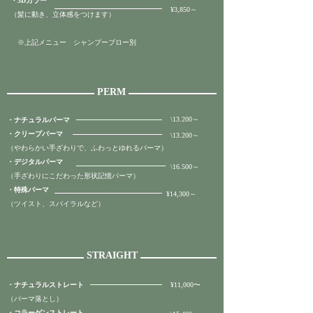
・3Dカラー
¥3,850～
​（髪に動き、立体感をつけます）
​ ※上記メニュー シャンプーブロー別
PERM
​\13.200
～
・ナチュラルパーマ
・クリープパーマ
​\13.200
～
（やわらかい手ざわりで、ふわっとゆれるパーマ）
・デジタルパーマ
​\16.500
～
（手ざわりにこだわった形状記憶パーマ）
・特殊パーマ
¥14,300～
（ツイスト、スパイラルなど）
STRAIGHT
・ナチュラルストレート
¥11,000〜
（パーマ落とし）
・コラーゲンストレート