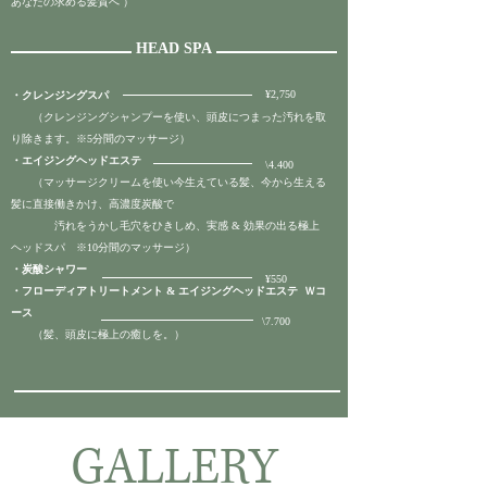
あなたの求める髪質へ ）
HEAD SPA
¥2,750
・クレンジングスパ
​ （クレンジングシャンプーを使い、頭皮につまった汚れを取
り除きます。※5分間のマッサージ）
・エイジングヘッドエステ
​\4.400
（マッサージクリームを使い今生えている髪、今から生える
髪に直接働きかけ、
高濃度炭酸で
汚れ
をうかし毛穴をひきしめ、実感 & 効果の出る極上
ヘッドスパ ※10分間のマッサージ）
・炭酸シャワー
¥550
・フローディアトリートメント & エイジングヘッドエステ Ｗコ
ース
​\7.700
​ （髪、頭皮に極上の癒しを。）
GALLERY