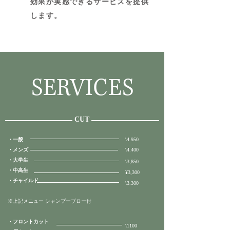
​効果が実感できるサービスを提供
します。
SERVICES
CUT
・一般
\4.950
​・メンズ
​\4.400
・大学生
\3,850
・中高生
¥3,300
・チャイルド
​\3.300
※上記メニュー シャンプーブロー付
・フロントカット
​\1100